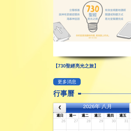
【730聖經亮光之旅】
更多消息
行事曆
2026年 八月
週日
週一
週二
週三
週四
週五
26
27
28
29
30
31