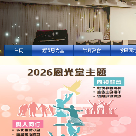
主頁
認識恩光堂
崇拜聚會
牧區園