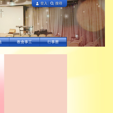
登入
搜尋
地
教會事工
行事曆