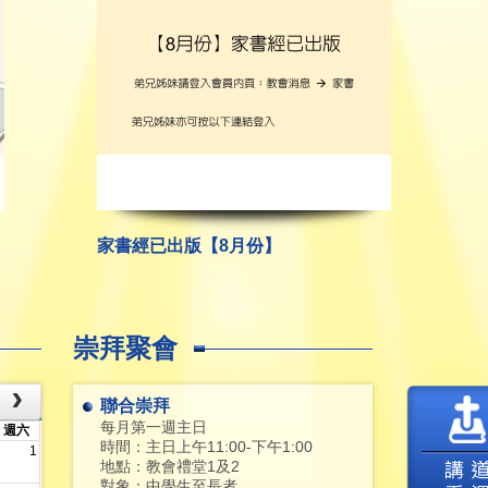
家書經已出版【8月份】
崇拜聚會
聯合崇拜
每月第一週主日
週六
時間：主日上午11:00-下午1:00
1
地點：教會禮堂1及2
對象：中學生至長者