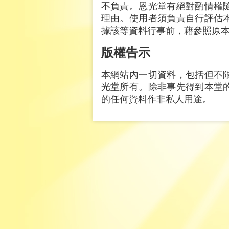
不負責。恩光堂有絕對酌情權
理由。使用者須負責自行評估
據該等資料行事前，藉參照原
版權告示
本網站內一切資料，包括但不
光堂所有。除非事先得到本堂
的任何資料作非私人用途。