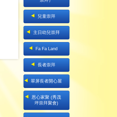
崇拜）
兒童崇拜
主日幼兒崇拜
Fa Fa Land
長者崇拜
翠屏長者開心屋
恩心家聚 (秀茂
坪崇拜聚會)