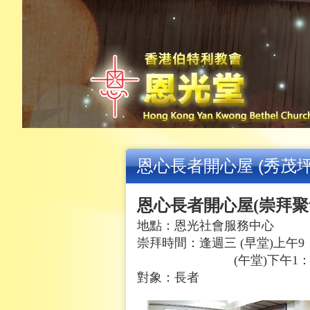
恩心長者開心屋 (秀茂坪
恩心長者開心屋
(
崇拜聚
地點：恩光社會服務中
心
崇拜時間：逢週三
(
早堂
)
上午
9
(
午堂
)
下午
1
對象：長者