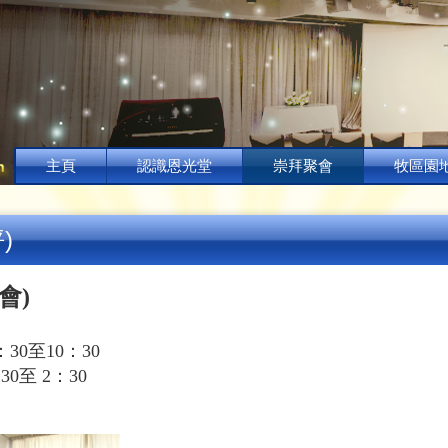
主頁
認識恩光堂
崇拜聚會
牧區園
)
會
)
：
30
至
10
：
30
：
30
至
2
：
30