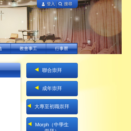
登入
搜尋
地
教會事工
行事曆
聯合崇拜
成年崇拜
大專至初職崇拜
Morph（中學生