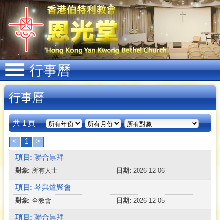
行事曆
行事曆
共 1 頁
<
1
>
聯合祟拜
所有人士
2026-12-06
琴與爐聚會
全教會
2026-12-05
聯合祟拜